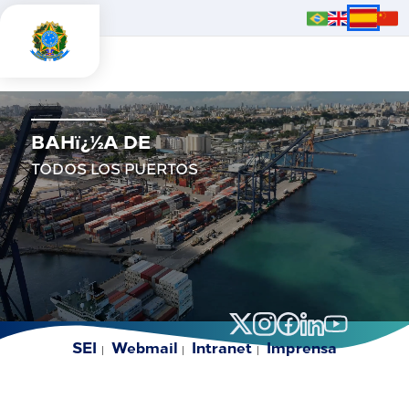
BAHï¿½A DE
TODOS LOS PUERTOS
SEI
Webmail
Intranet
Imprensa
|
|
|