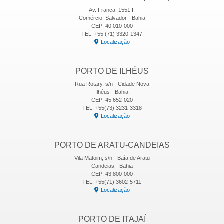
Av. França, 1551 I,
Comércio, Salvador - Bahia
CEP: 40.010-000
TEL: +55 (71) 3320-1347
Localização
PORTO DE ILHÉUS
Rua Rotary, s/n - Cidade Nova
Ilhéus - Bahia
CEP: 45.652-020
TEL: +55(73) 3231-3318
Localização
PORTO DE ARATU-CANDEIAS
Vila Matoim, s/n - Baía de Aratu
Candeias - Bahia
CEP: 43.800-000
TEL: +55(71) 3602-5711
Localização
PORTO DE ITAJAÍ