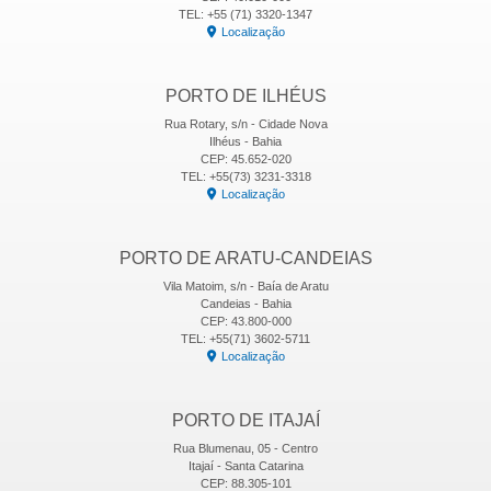
TEL: +55 (71) 3320-1347
Localização
PORTO DE ILHÉUS
Rua Rotary, s/n - Cidade Nova
Ilhéus - Bahia
CEP: 45.652-020
TEL: +55(73) 3231-3318
Localização
PORTO DE ARATU-CANDEIAS
Vila Matoim, s/n - Baía de Aratu
Candeias - Bahia
CEP: 43.800-000
TEL: +55(71) 3602-5711
Localização
PORTO DE ITAJAÍ
Rua Blumenau, 05 - Centro
Itajaí - Santa Catarina
CEP: 88.305-101