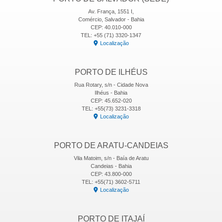
Av. França, 1551 I,
Comércio, Salvador - Bahia
CEP: 40.010-000
TEL: +55 (71) 3320-1347
Localização
PORTO DE ILHÉUS
Rua Rotary, s/n - Cidade Nova
Ilhéus - Bahia
CEP: 45.652-020
TEL: +55(73) 3231-3318
Localização
PORTO DE ARATU-CANDEIAS
Vila Matoim, s/n - Baía de Aratu
Candeias - Bahia
CEP: 43.800-000
TEL: +55(71) 3602-5711
Localização
PORTO DE ITAJAÍ