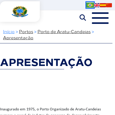
Início
>
Portos
>
Porto de Aratu-Candeias
>
Apresentação
APRESENTAÇÃO
Inaugurado em 1975, o Porto Organizado de Aratu-Candeias