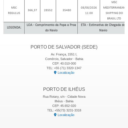
MSC
MSC
08/08/2026
MEDITERRANEAN
366,37
28552
35480
REGULUS
11:00
SHIPPING DO
BRASIL LTD
LOA - Comprimento da Popa a Proa
ETA - Estimativa de Chegada do
LEGENDA:
do Navio
Navio
PORTO DE SALVADOR (SEDE)
Av. França, 1551 I,
Comércio, Salvador - Bahia
CEP: 40.010-000
TEL: +55 (71) 3320-1347
Localização
PORTO DE ILHÉUS
Rua Rotary, s/n - Cidade Nova
Ilhéus - Bahia
CEP: 45.652-020
TEL: +55(73) 3231-3318
Localização