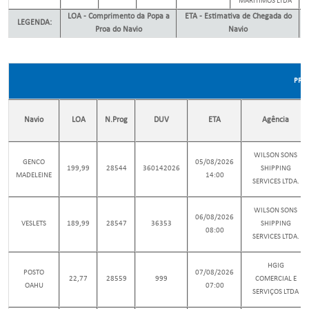
MARITIMOS LTDA
LOA - Comprimento da Popa a
ETA - Estimativa de Chegada do
LEGENDA:
E
Proa do Navio
Navio
PROG
Navio
LOA
N.Prog
DUV
ETA
Agência
WILSON SONS
GENCO
05/08/2026
199,99
28544
360142026
SHIPPING
MADELEINE
14:00
SERVICES LTDA.
WILSON SONS
06/08/2026
VESLETS
189,99
28547
36353
SHIPPING
08:00
SERVICES LTDA.
HGIG
POSTO
07/08/2026
22,77
28559
999
COMERCIAL E
OAHU
07:00
SERVIÇOS LTDA