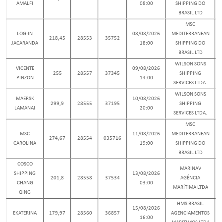
AMALFI
08:00
SHIPPING DO
BRASIL LTD
MSC
LOG-IN
08/08/2026
MEDITERRANEAN
218,45
28553
35752
JACARANDA
18:00
SHIPPING DO
BRASIL LTD
WILSON SONS
VICENTE
09/08/2026
255
28557
37345
SHIPPING
PINZON
14:00
SERVICES LTDA.
WILSON SONS
MAERSK
10/08/2026
299,9
28555
37195
SHIPPING
LAMANAI
20:00
SERVICES LTDA.
MSC
MSC
11/08/2026
MEDITERRANEAN
274,67
28554
035716
CAROLINA
19:00
SHIPPING DO
BRASIL LTD
COSCO
MARINAV
SHIPPING
13/08/2026
201,8
28558
37534
AGÊNCIA
CHANG
03:00
MARÍTIMA LTDA
QING
HMS BRASIL
15/08/2026
EKATERINA
179,97
28560
36857
AGENCIAMENTOS
16:00