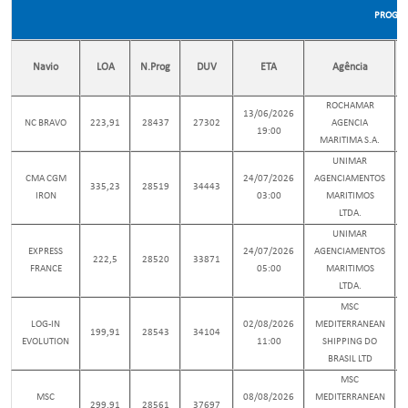
PROGRA
Navio
LOA
N.Prog
DUV
ETA
Agência
ROCHAMAR
13/06/2026
NC BRAVO
223,91
28437
27302
AGENCIA
19:00
MARITIMA S.A.
UNIMAR
CMA CGM
24/07/2026
AGENCIAMENTOS
335,23
28519
34443
IRON
03:00
MARITIMOS
LTDA.
UNIMAR
EXPRESS
24/07/2026
AGENCIAMENTOS
222,5
28520
33871
FRANCE
05:00
MARITIMOS
LTDA.
MSC
LOG-IN
02/08/2026
MEDITERRANEAN
199,91
28543
34104
EVOLUTION
11:00
SHIPPING DO
BRASIL LTD
MSC
MSC
08/08/2026
MEDITERRANEAN
299,91
28561
37697