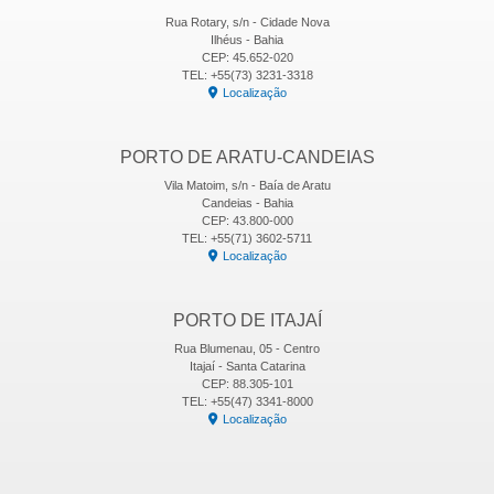
Rua Rotary, s/n - Cidade Nova
Ilhéus - Bahia
CEP: 45.652-020
TEL: +55(73) 3231-3318
Localização
PORTO DE ARATU-CANDEIAS
Vila Matoim, s/n - Baía de Aratu
Candeias - Bahia
CEP: 43.800-000
TEL: +55(71) 3602-5711
Localização
PORTO DE ITAJAÍ
Rua Blumenau, 05 - Centro
Itajaí - Santa Catarina
CEP: 88.305-101
TEL: +55(47) 3341-8000
Localização