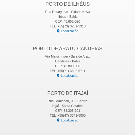
PORTO DE ILHÉUS
Rua Rotary, s/n - Cidade Nova
Ilhéus - Bahia
CEP: 45.652-020
TEL: +55(73) 3231-3318
Localização
PORTO DE ARATU-CANDEIAS
Vila Matoim, s/n - Baía de Aratu
Candeias - Bahia
CEP: 43.800-000
TEL: +55(71) 3602-5711
Localização
PORTO DE ITAJAÍ
Rua Blumenau, 05 - Centro
Itajaí - Santa Catarina
CEP: 88.305-101
TEL: +55(47) 3341-8000
Localização